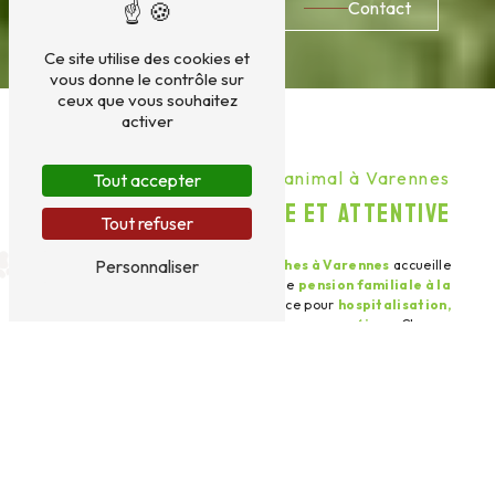
06 11 50 08 48
Contact
Ce site utilise des cookies et
vous donne le contrôle sur
ceux que vous souhaitez
activer
Garde de votre animal à Varennes
Tout accepter
UNE PENSION FAMILIALE ET ATTENTIVE
Tout refuser
Personnaliser
Depuis 2018,
Le Domaine des Touches à Varennes
accueille
votre animal toute l’année dans une
pension familiale à la
campagne
, pendant votre absence pour
hospitalisation,
week-end, voyage d’affaires, vacances ou séjour
. Chaque
compagnon bénéficie d’un environnement sécurisé et
chaleureux pour son confort et son bien-être.
Découvrir
Nous contacter